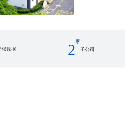
家
2
产权数据
子公司