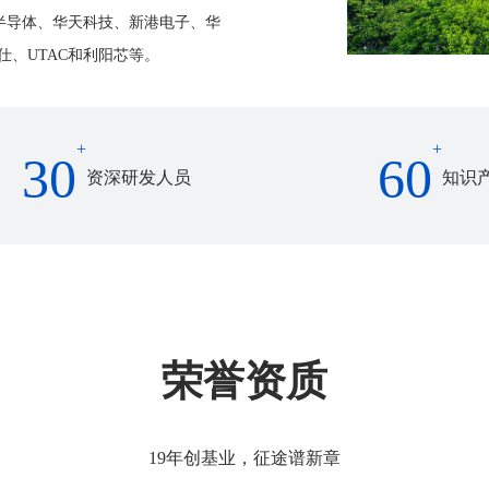
半导体、华天科技、新港电子、华
仕、UTAC和利阳芯等。
+
+
30
60
资深研发人员
知识
荣誉资质
19年创基业，征途谱新章